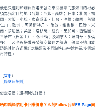
優惠只適用於購買香港出發之來回機票而旅遊目的地必
須為指定目的地（台灣：台北、高雄； 日本：札幌、福
岡、大阪、小松、東京成田、仙台、沖繩；韓國：首爾
仁川；歐洲：阿姆斯特丹、 倫敦、維也納、巴黎、米
蘭、慕尼黑；美國：洛杉磯、紐約、芝加哥、西雅圖、
三藩市（舊金山）、 休士頓；及加拿大：溫哥華、多倫
多），及全程搭乘長榮航空營運之航班。優惠不適用於
透過其他方式預訂之機票及不同點進出/中途停留/多個城
市行程。
（
官網
）
（
條款及細則
）
借定唔借？還得到先好借！
唔想錯過信用卡回贈優惠？即刻Follow我哋
FB Page
同