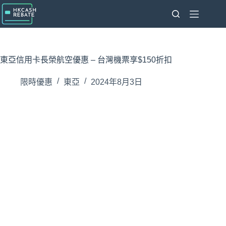
跳
至
主
要
內
東亞信用卡長榮航空優惠 – 台灣機票享$150折扣
容
限時優惠
東亞
2024年8月3日