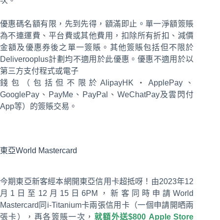
次。
優惠碼名額有限，先到先得，額滿即止。單一淨額簽賬
為不連運費、平台費或其他費用，扣除所有折扣、減價
金額及優惠券後之單一簽賬。其他簽賬包括但不限於
Deliverooplus計劃均不適用於此優惠。優惠不適用於以
第三方支付程式或電子
錢包（包括但不限於AlipayHK・ApplePay、
GooglePay、PayMe、PayPal、WeChatPay及雲閃付
App等）的簽賬交易。
東亞World Mastercard
今期東亞新客經本網開東亞信用卡超抵呀！由2023年12
月1日至12月15日6PM，新客同時申請World
Mastercard同i-Titanium卡兩張信用卡（一個申請開晒兩
張卡），再各簽賬一次，
就額外送$800 Apple Store