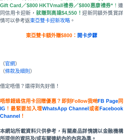
Gift Card／$800 HKTVmall禮券／$800惠康禮券*
！
連
同信用卡迎新，
就賺到高達$4,550！
迎新同額外獎賞詳
情可以參考返
東亞雙卡迎新攻略
。
東亞雙卡額外賺$800：
開卡步驟
（
官網
）
（
條款及細則
）
借定唔借？還得到先好借！
唔想錯過信用卡回贈優惠？即刻Follow我哋
FB Page
同
IG
！最緊要加入埋
WhatsApp Channel
或者
Facebook
Channel
！
本網站所載資料只供參考，有關產品詳情請以金融機構
所提供的資訊及/或有關連結內的內容為準。