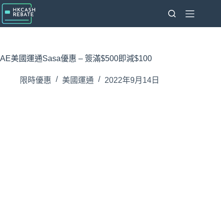
跳
至
主
要
內
AE美國運通Sasa優惠 – 簽滿$500即減$100
容
限時優惠
美國運通
2022年9月14日