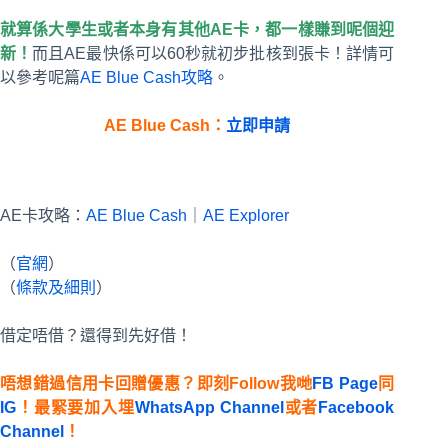
就算係大學生或者本身有其他AE卡，都一樣賺到呢個迎
新！
而且AE最快係可以60秒就初步批核到張卡！詳情可
以參考呢篇
AE Blue Cash攻略
。
AE Blue Cash：
立即申請
AE卡攻略：
AE Blue Cash
｜
AE Explorer
（
官網
）
（
條款及細則
）
借定唔借？還得到先好借！
唔想錯過信用卡回贈優惠？即刻Follow我哋
FB Page
同
IG
！最緊要加入埋
WhatsApp Channel
或者
Facebook
Channel
！