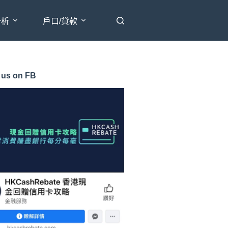
分析
戶口/貸款
 us on FB