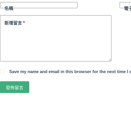
名稱
電
*
新增留言
Save my name and email in this browser for the next time I
發佈留言