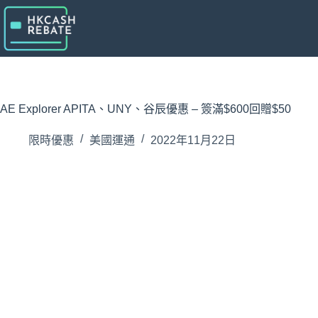
跳
至
主
要
內
容
AE Explorer APITA、UNY、谷辰優惠 – 簽滿$600回贈$50
限時優惠
美國運通
2022年11月22日