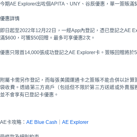
今期AE Explorer出咗個APITA、UNY、谷辰優惠，單一簽賬滿
優惠詳情
即日起至2022年12月22日，一經App內登記，憑已登記之AE Ex
滿$600，可獲$50回贈。最多可享優惠2次。
優惠只限首14,000張成功登記之AE Explorer卡。簽賬回
附屬卡需另作登記，而每張美國運通卡之簽賬不能合併以計算
袋收費。透過第三方商戶（包括但不限於第三方送遞或外賣服
並不會享有已登記卡優惠。
AE卡攻略：
AE Blue Cash
｜
AE Explorer
受條款及細則約束