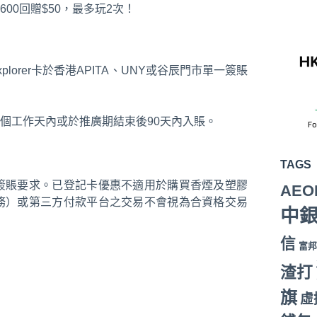
$600回贈$50，最多玩2次！
plorer卡於香港APITA、UNY或谷辰門市單一簽賬
贈將於5個工作天內或於推廣期結束後90天內入賬。
TAGS
簽賬要求。已登記卡優惠不適用於購買香煙及塑膠
AEO
務）或第三方付款平台之交易不會視為合資格交易
中
信
富邦
渣打
旗
虛