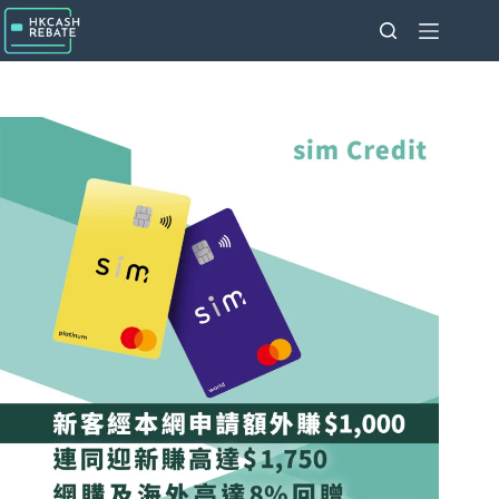
跳
至
主
要
內
容