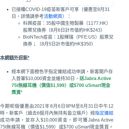
上)
已接種COVID-19疫苗新客戶可享（優惠至8月31
日，詳情請參考
活動網頁
）：
科興疫苗：35股中國生物製藥（1177.HK）
股票兌換券（8月6日計市值約HK$243）
BioNTech疫苗：1股輝瑞（PFE:US）股票兌
換券；（8月5日計市值約HK$350）
本網額外迎新*
經本網下面橙色字指定連結成功申請，新客開戶存
入首筆$10,000資金並維持30日，
送Jabra Active
75t無線耳機（價值$1,599）或$700 uSmart現金
獎賞
*
今期呢個優惠由2021年8月6日9PM至8月31日中午12
時，新客戶（過去6個月內無持有盈立賬戶）經
指定連結
成功申請，並存入$10,000資金，即可獲Jabra Active
75t無線耳機（價值$1,599）或$700 uSmart現金獎賞。