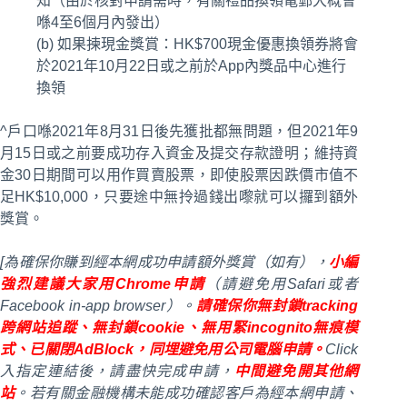
知（由於核對申請需時，有關禮品換領電郵大概會
喺4至6個月內發出）
(b) 如果揀現金獎賞：HK$700現金優惠換領券將會
於2021年10月22日或之前於App內獎品中心進行
換領
^戶口喺2021年8月31日後先獲批都無問題，但2021年9
月15日或之前要成功存入資金及提交存款證明；維持資
金30日期間可以用作買賣股票，即使股票因跌價市值不
足HK$10,000，只要途中無拎過錢出嚟就可以攞到額外
獎賞。
[為確保你賺到經本網成功申請額外獎賞（如有），
小編
強烈建議大家用Chrome申請
（請避免用Safari或者
Facebook in-app browser）。
請確保你無封鎖tracking
跨網站追蹤、無封鎖cookie、無用緊incognito無痕模
式、已關閉AdBlock，同埋避免用公司電腦申請。
Click
入指定連結後，請盡快完成申請，
中間避免開其他網
站
。若有關金融機構未能成功確認客戶為經本網申請、