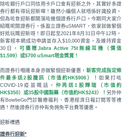
除咗銀行戶口同信用卡戶口會有迎新之外，其實好多證
券行都有得玩迎新㗎！雖然小編個人就唔係好識投資，
但為咗食迎新都開落咗幾個證券行戶口。今期同大家介
紹嘅呢間證券行，係盈立證券uSMART，依家就做緊個
好抵玩嘅迎新呀！即日起至2021年8月31日中午12時，
新客經本網成功申請並存入$10,000資金，及維持資金
30日，
可獲贈Jabra Active 75t無線耳機（價值
$1,599）或$700 uSmart現金獎賞！
而證券行嗰邊本身亦做緊個迎新優惠，
新客完成指定條
件最多送2股騰訊（市值約HK$906）！
如果打咗
COVID-19疫苗嘅話，
仲再送1股輝瑞（市值約
HK$350）或35股中國製藥（市值約HK$243）！
另外仲
有BowtieGo門診醫療福利、香港經濟日報訂閱等等禮
遇！然後證券行亦仲有免佣免平台費等優惠。
迎新禮遇
證券行迎新*