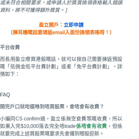
或未符合相關要求，或申請人於獎賞換領表格輸入錯誤
資料，將不可獲得額外獎賞。 ]
盈立開戶
：
立即申請
（揀耳機嘅話要填返email入面份換領表格呀！）
平台收費
而長用盈立嚟買港股嘅話，就可以按自己需要揀返預設
嘅「低佣金低平台費計劃」或者「免平台費計劃」，詳
情如下：
FAQ
開完戶口就咁擺喺到唔買股票，會唔會有收費？
小編同CS confirm過，盈立係無空倉費等嘅收費，所以
如果入完$10,000落去完全唔trade
係唔會有收費
，但係
就要完成上述買股票嘅要求先會攞到贈股迎新。