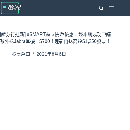
跳
至
主
要
內
[證券行迎新] uSMART盈立開戶優惠：經本網成功申請
容
額外送Jabra耳機／$700！迎新再送高達$1,250股票！
股票戶口
2021年8月6日