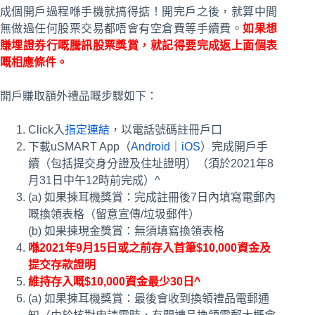
成個開戶過程喺手機就搞得掂！開完戶之後，就算中間
無做過任何股票交易都唔會有空倉費等手續費。
如果想
賺埋證券行嘅騰訊股票獎賞，就記得要完成返上面個表
嘅相應條件。
開戶賺取額外禮品嘅步驟如下：
Click入
指定連結
，以電話號碼註冊戶口
下載uSMART App（
Android
｜
iOS
）完成開戶手
續（包括提交身分證及住址證明）（須於2021年8
月31日中午12時前完成）^
(a) 如果揀耳機獎賞：完成註冊後7日內填寫電郵內
嘅換領表格（留意宣傳/垃圾郵件）
(b) 如果揀現金獎賞：無須填寫換領表格
喺2021年9月15
日或之前存入首筆$10,000資金及
提交存款證明
維持存入嘅$10,000資金最少30日^
(a) 如果揀耳機獎賞：最後會收到換領禮品電郵通