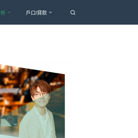
分析
戶口/貸款