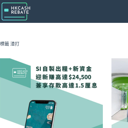
跳
至
主
要
內
容
標籤
渣打