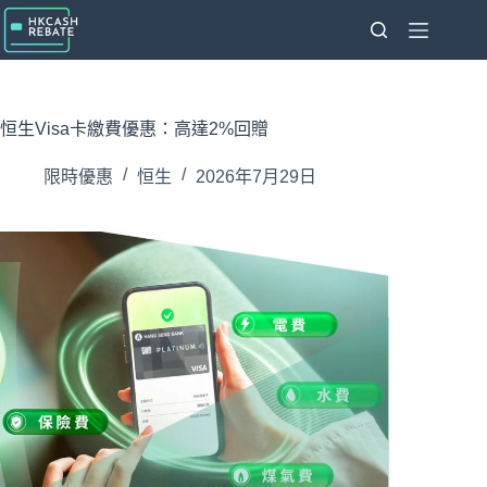
跳
至
主
要
內
恒生Visa卡繳費優惠：高達2%回贈
容
限時優惠
恒生
2026年7月29日