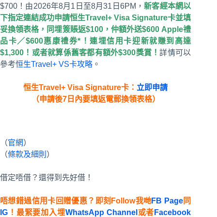
$700！由2026年8月1日至8月31日6PM，
新客經本網以
下指定連結成功申請恒生Travel+ Visa Signature卡並填
妥換領表格，同埋簽賬返$100，仲額外送$600 Apple禮
品卡／$600惠康禮券*！連埋信用卡迎新就賺到高達
$1,300！或者就算係舊客都有額外$300獎賞！
詳情可以
參考
恒生Travel+ VS卡攻略
。
恒生Travel+ Visa Signature卡：
立即申請
（申請後7日內要填返電郵換領表格）
（
官網
）
（
條款及細則
）
借定唔借？還得到先好借！
唔想錯過信用卡回贈優惠？即刻Follow我哋
FB Page
同
IG
！最緊要加入埋
WhatsApp Channel
或者
Facebook