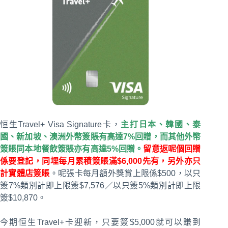
恒生Travel+ Visa Signature卡，
主打日本、韓國、泰
國、新加坡、澳洲外幣簽賬有高達7%回贈，而其他外幣
簽賬同本地餐飲簽賬亦有高達5%回贈。
留意返呢個回贈
係要登記，同埋每月累積簽賬滿$6,000先有，另外亦只
計實體店簽賬
。呢張卡每月額外獎賞上限係$500，以只
簽7%類別計即上限簽$7,576／以只簽5%類別計即上限
簽$10,870。
今期恒生Travel+卡迎新，只要簽$5,000就可以賺到