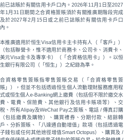
前已誌賬於有關信用卡戶口內。2026年11月1日至2027
年1月31日期間之合資格簽賬須於有關推廣期階段完成
及於2027年2月15日或之前已誌賬於有關信用卡戶口
內。
本推廣適用於恒生Visa信用卡主卡持有人（「客戶」）
（包括聯營卡，惟不適用於商務卡、公司卡、消費卡、
美元Visa金卡及專享卡）（「合資格信用卡」）。以恒
生銀行有限公司（「恒生」）之紀錄為準。
合資格零售簽賬指零售簽賬交易（「合資格零售簽
賬」），但並不包括透過恒生個人流動理財服務應用程
式或恒生個人e-Banking網上繳費（包括但不限於繳交水
費、電費、保險費、其他銀行及信用卡賬項等）、交
稅、所有Alipay及WeChat Pay之簽賬、電話 / 傳真訂購
（包括繳費及購物）、購買禮券、分期付款、結餘轉
戶、分拆簽賬、「八達通自動增值」款項（包括透過電
子錢包或任何其他途徑增值Smart Octopus）、購買及 /
或充值儲值卡或透過電子錢包的簽賬交易、於金融機構 /