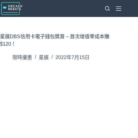
跳
至
主
要
內
星展DBS信用卡電子錢包獎賞 – 首次增值零成本賺
容
$120！
限時優惠
星展
2022年7月15日