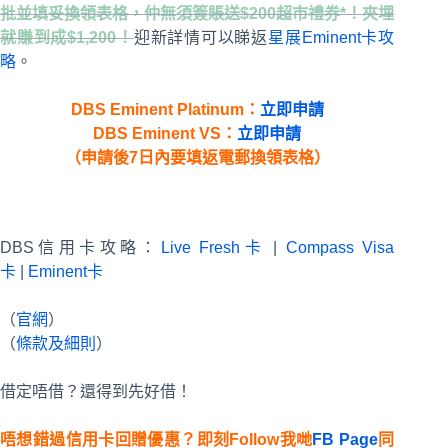
批並填妥換領表格，仲無須簽賬送$200超市禮券*！夾埋
就賺到成$1,200！
迎新詳情可以睇返
星展Eminent卡攻
略
。
DBS Eminent Platinum：
立即申請
DBS Eminent VS：
立即申請
（申請後7日內要填返電郵換領表格）
DBS信用卡攻略：
Live Fresh卡
|
Compass Visa
卡
|
Eminent卡
（
官網
）
（
條款及細則
）
借定唔借？還得到先好借！
唔想錯過信用卡回贈優惠？即刻Follow我哋
FB Page
同