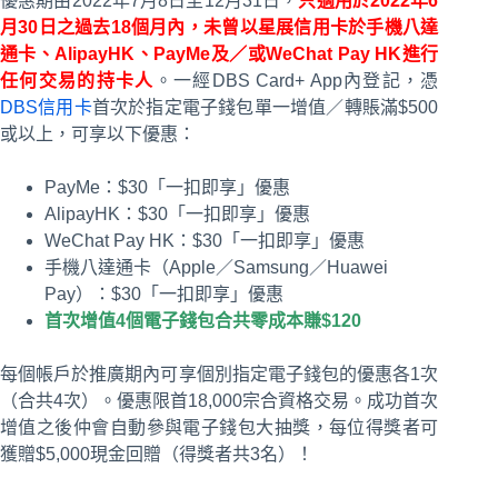
優惠期由2022年7月8日至12月31日，
只適用於2022年6
月30日之過去18個月內，未曾以星展信用卡於手機八達
通卡、AlipayHK、PayMe及／或WeChat Pay HK進行
任何交易的持卡人
。一經DBS Card+ App內登記，憑
DBS信用卡
首次於指定電子錢包單一增值／轉賬滿$500
或以上，可享以下優惠：
PayMe：$30「一扣即享」優惠
AlipayHK：$30「一扣即享」優惠
WeChat Pay HK：$30「一扣即享」優惠
手機八達通卡（Apple／Samsung／Huawei
Pay）：$30「一扣即享」優惠
首次增值4個電子錢包合共零成本賺$120
每個帳戶於推廣期內可享個別指定電子錢包的優惠各1次
（合共4次）。優惠限首18,000宗合資格交易。成功首次
增值之後仲會自動參與電子錢包大抽獎，每位得獎者可
獲贈$5,000現金回贈（得獎者共3名）！