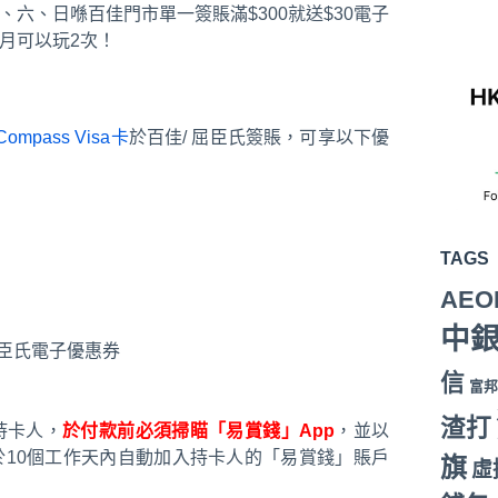
期五、六、日喺百佳門市單一簽賬滿$300就送$30電子
每月可以玩2次！
Compass Visa卡
於百佳/ 屈臣氏簽賬，可享以下優
TAGS
AEO
中
屈臣氏電子優惠券
信
富邦
渣打
A持卡人，
於付款前必須掃瞄「易賞錢」App
，並以
券會於10個工作天內自動加入持卡人的「易賞錢」賬戶
旗
虛