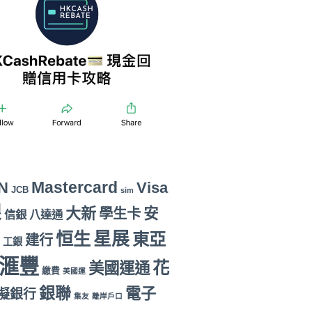
Mastercard
N
Visa
JCB
sim
銀
大新
安
學生卡
信銀
八達通
恒生
星展
東亞
建行
工銀
滙豐
花
美國運通
繳費
美國運
銀聯
電子
擬銀行
集友
離岸戶口