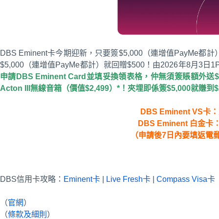
DBS Eminent卡今期迎新，只要簽$5,000（連增值PayMe都計
$5,000（連增值PayMe都計）就回贈$500！由2026年8月3日1
申請DBS Eminent Card並填妥換領表格，仲無須簽賬額外送$1,5
Acton III無線音箱（價值$2,499）*！夾埋即係簽$5,000就賺到$
DBS Eminent VS卡：
DBS Eminent 白金卡
（申請後7日內要填返電
DBS信用卡攻略：
Eminent卡
|
Live Fresh卡
|
Compass Visa卡
（
官網
）
（
條款及細則
）