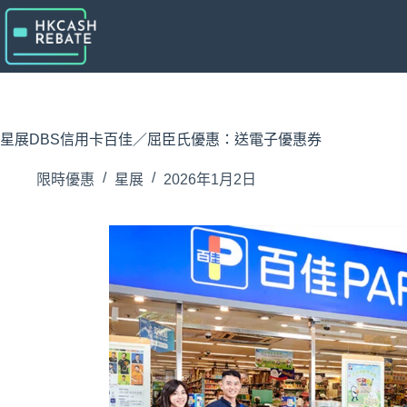
跳
至
主
要
內
容
星展DBS信用卡百佳／屈臣氏優惠：送電子優惠券
限時優惠
星展
2026年1月2日