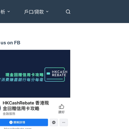
分析
戶口/貸款
 us on FB