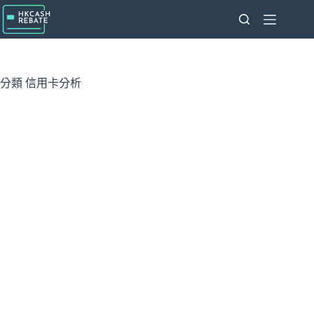
跳
至
主
要
內
分類
信用卡分析
容