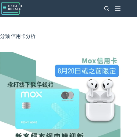
跳
至
主
要
內
分類
信用卡分析
容